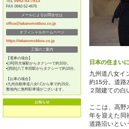
0942-53-7813
TEL
FAX 0942-52-4676
メールによるお問合せは
office@takanomokkou.co.jp
オフィシャルホームページ
https://takanomokkou.co.jp
工場のご案内
【電車の場合】
日本の住まい
▪[JR]羽犬塚駅からタクシーで約10分。
▪[西鉄]八丁牟田駅からタクシーで約10分。
九州道八女イ
【お車の場合】
約15分。道路
▪九州自動車道八女I.Cから車で約15分。
敷地内に無料駐車場がございます。
２階建ての白
お知らせ
ここは、高野
年を迎えた同
道路沿いとい