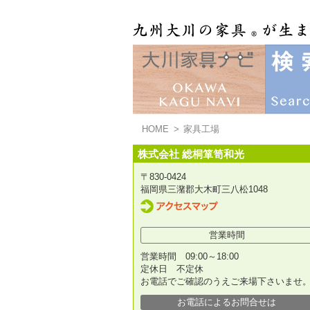
HOME
>
家具工場
株式会社 総桐箪笥和光
〒830-0424
福岡県三潴郡大木町三八松1048
営業時間
営業時間 09:00～18:00
定休日 不定休
お電話でご確認のうえご来場下さいませ
お電話によるお問合せは