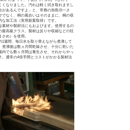
くくなりました。汚れは軽く拭き取れますし
合があるんですよ」と、常務の加島功一さ
けでなく、桐の風合いはそのままに、桐の収
的な加工法（実用新案取得）です。
素材や製材法にもおよびます。使用するの
の最高級クラス。製材は反りや収縮などの狂
まさめ）を使用。
1週間、毎日水を取り替えながら煮沸して
。煮沸後は数ヵ月間乾燥させ、十分に乾いた
場内でも数ヶ月間は養生させ、それからやっ
す。通常の4倍手間とコストがかかる製材法