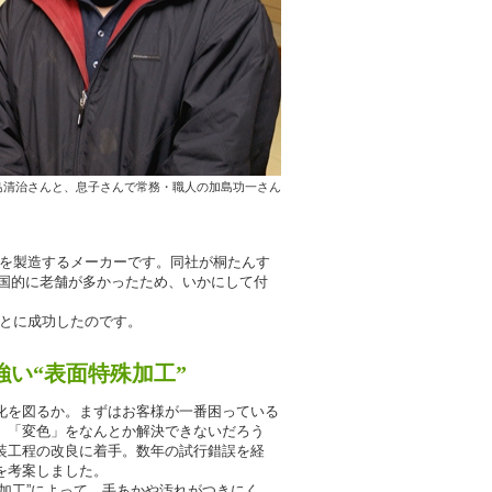
島清治さんと、息子さんで常務・職人の加島功一さん
を製造するメーカーです。同社が桐たんす
は全国的に老舗が多かったため、いかにして付
とに成功したのです。
強い“表面特殊加工”
を図るか。まずはお客様が一番困っている
」「変色」をなんとか解決できないだろう
装工程の改良に着手。数年の試行錯誤を経
を考案しました。
加工”によって、手あかや汚れがつきにく