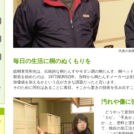
代表の加
毎日の生活に桐のぬくもりを
総桐箪笥和光は、伝統的な桐たんすやモダン調の桐たんす、桐ベッド
製造を始めたのは、1977(昭和52)年。当時から桐たんすメーカー
加価値を加えるかという点が大きな課題だったと言います。
の
そのために同社はあることに着目。そこから驚きの技術を生み出すこ
汚れや傷に
どうやって差別化
「カビ」「手あか
掲
か…と、塗料と塗
て、独自の加工法
「この“表面特殊