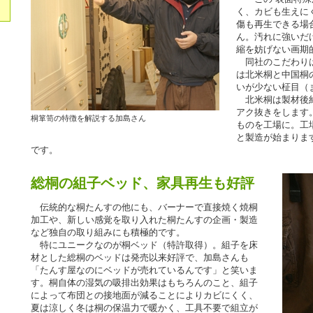
く、カビも生えに
傷も再生できる場
ん。汚れに強いだ
縮を妨げない画期
同社のこだわりは
は北米桐と中国桐
いが少ない柾目（
北米桐は製材後約
アク抜きをします
桐箪笥の特徴を解説する加島さん
ものを工場に。工
と製造が始まりま
です。
総桐の組子ベッド、家具再生も好評
伝統的な桐たんすの他にも、バーナーで直接焼く焼桐
加工や、新しい感覚を取り入れた桐たんすの企画・製造
など独自の取り組みにも積極的です。
特にユニークなのが桐ベッド（特許取得）。組子を床
材とした総桐のベッドは発売以来好評で、加島さんも
「たんす屋なのにベッドが売れているんです」と笑いま
す。桐自体の湿気の吸排出効果はもちろんのこと、組子
によって布団との接地面が減ることによりカビにくく、
夏は涼しく冬は桐の保温力で暖かく、工具不要で組立が