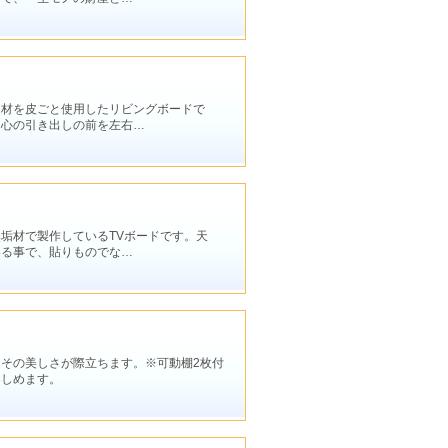
ミ材を皮ごと使用したリビングボードで
中心の引き出しの前を左右…
垢材で製作しているTVボードです。天
いる事で、貼りものでな…
その美しさが際立ちます。※可動棚2枚付
楽しめます。