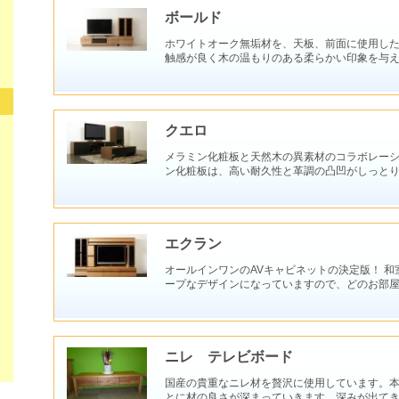
ボールド
ホワイトオーク無垢材を、天板、前面に使用した
触感が良く木の温もりのある柔らかい印象を与え
クエロ
メラミン化粧板と天然木の異素材のコラボレーシ
ン化粧板は、⾼い耐久性と⾰調の凸凹がしっと
エクラン
オールインワンのAVキャビネットの決定版！ 
ープなデザインになっていますので、どのお部
ニレ テレビボード
国産の貴重なニレ材を贅沢に使用しています。
とに材の良さが深まっていきます。深みが出て