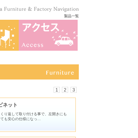
製品一覧
1
2
3
ビネット
っくり返して取り付ける事で、左開きにも
っても安心の仕様になっ…