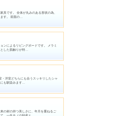
家具です。 全体が丸みのある形状の為、
ます。 前面の…
ョンによるリビングボードです。 メラミ
りとした肌触りが特…
和室・洋室どちらにも合うスッキリしたシャ
屋にも馴染みます…
本来の材の持つ美しさに、年月を重ねるご
きて、一生モノの財産と…