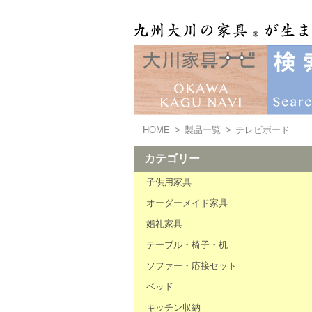
HOME
>
製品一覧
>
テレビボード
カテゴリー
子供用家具
オーダーメイド家具
婚礼家具
テーブル・椅子・机
ソファー・応接セット
ベッド
キッチン収納