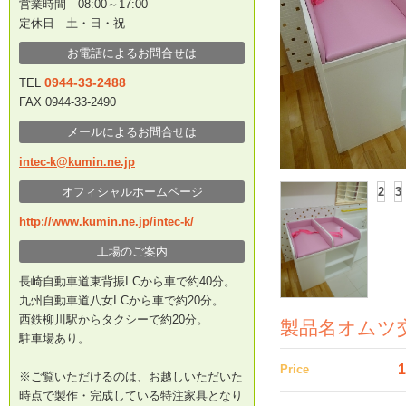
営業時間 08:00～17:00
定休日 土・日・祝
お電話によるお問合せは
0944-33-2488
TEL
FAX 0944-33-2490
メールによるお問合せは
intec-k@kumin.ne.jp
オフィシャルホームページ
2
3
http://www.kumin.ne.jp/intec-k/
工場のご案内
長崎自動車道東背振I.Cから車で約40分。
九州自動車道八女I.Cから車で約20分。
西鉄柳川駅からタクシーで約20分。
製品名オムツ
駐車場あり。
1
Price
※ご覧いただけるのは、お越しいただいた
時点で製作・完成している特注家具となり