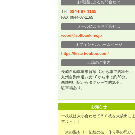
お電話によるお問合せは
0944-87-1165
TEL
FAX 0944-87-1165
メールによるお問合せは
wood@softbank.ne.jp
オフィシャルホームページ
https://kisai-koubou.com/
工場のご案内
長崎自動車道東背振I.Cから車で約35分。
九州自動車道八女I.Cから車で約30分。
西鉄柳川駅からタクシーで約10分。
駐車場あり。
お知らせ
一枚板は大小合わせて５０枚を大放出し
すよ～！！
木の温もり・伝統の技・作り手の思い