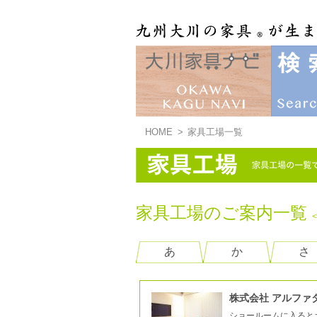
HOME
>
家具工場一覧
家具工場のご案内一覧
あ
か
さ
株式会社 アルファ
ショールームに入ると