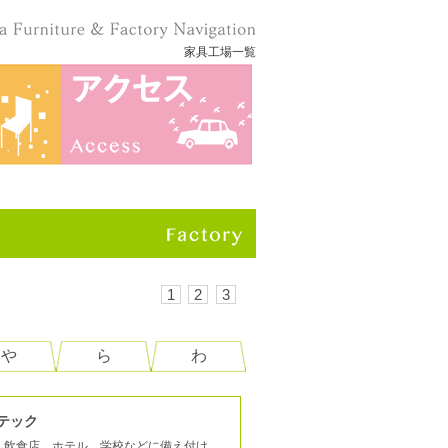
家具工場一覧
1
2
3
や
ら
わ
テック
、飲食店、ホテル、学校などに備え付け