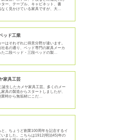
ンター、テーブル、キャビネット、書
気なく見かけている家具ですが、大…
川ベッド工業
カーはそれぞれに得意分野が違います。
は社名の通り、ベッド専門の家具メーカ
った二段ベッド・三段ベッドの製…
メヤ家具工芸
1)年に誕生したカメヤ家具工芸。多くのメー
礼家具の製造からスタートしましたが、
創業時から無垢材にこだ…
と、ちょうど創業100周年を記念するイ
いました。こちらは1912(明治45)年の