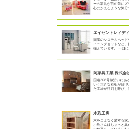
ーの家具が目の前にズ
心にかえるような気分
エイゼントレィデ
国産のシステムベッド
イニングセットなど、
揃えています。 一口
岡家具工業 株式会
国道208号線沿いに
いう大きな看板が目印
た工場が評判を呼び、
木彩工房
木をこよなく愛する家
小島さんはちょっと異