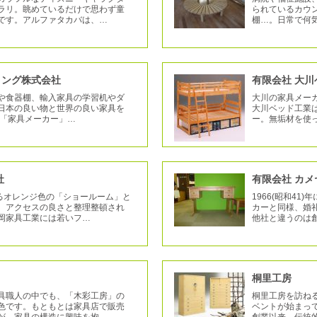
ラリ。眺めているだけで思わず童
られているカウ
です。アルファタカバは、…
棚…。日常で何
ィング株式会社
有限会社 大
や食器棚、輸入家具の学習机やダ
大川の家具メー
日本の良い物と世界の良い家具を
大川ベッド工業
に「家具メーカー」…
ー。無垢材を使
社
有限会社 カ
あるオレンジ色の「ショールーム」と
1966(昭和4
。アクセスの良さと整理整頓され
カーと同様、婚
岡家具工業には若いフ…
他社と違うのは
桐里工房
具職人の中でも、「木彩工房」の
桐里工房を訪ねる
色です。もともとは家具店で販売
ベントが始まって